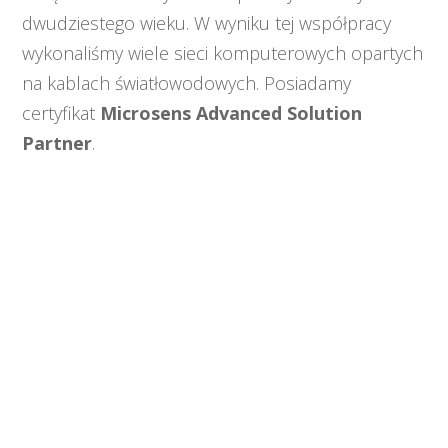
dwudziestego wieku. W wyniku tej współpracy
wykonaliśmy wiele sieci komputerowych opartych
na kablach światłowodowych. Posiadamy
certyfikat
Microsens Advanced Solution
Partner
.
W naszej ofercie posiadamy również
urządzenia wielu innych znanych na rynku
producentów.