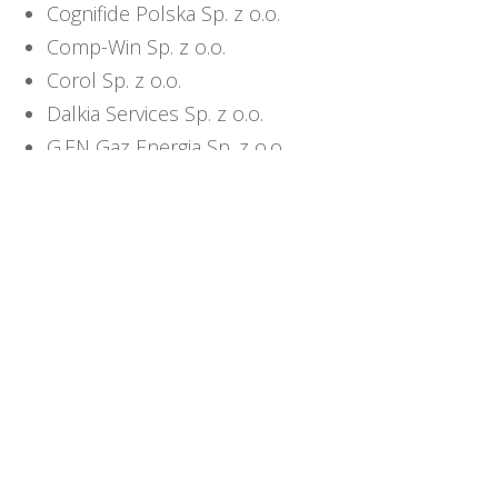
Cognifide Polska Sp. z o.o.
Comp-Win Sp. z o.o.
Corol Sp. z o.o.
Dalkia Services Sp. z o.o.
G.EN Gaz Energia Sp. z o.o.
Eurocash S.A.
Inteco Business Solutions Sp. z o.o.
Jeronimo Martins Drogerie i Farmacja Sp. z o.o.
Jeronimo Martins Polska S.A.
Międzynarodowe Targi Poznańskie Sp. z o.o.
PayUp Polska S.A.
Radio Merkury S.A.
Smorawiński i Spółka PH Wojciech Smorawiński
i Andrzej Smorawiński sp.j.
Wielkopolska Spółka Gazownictwa Sp. z o.o.