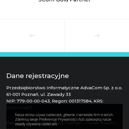
Dane rejestracyjne
Przedsiębiorstwo Informatyczne AdvaCom Sp. z o.o.
61-001 Poznań, ul. Zawady 33
NIP: 779-00-00-043, Regon: 001317584, KRS:
0000104871
Nasza strona używa ciasteczek, głównie z serwisów firm trzecich.
Zdefiniuj swoje Preferencje Prywatności i/lub zaakceptuj nasze
Rejestracja: Sąd Rejonowy Poznań – Nowe Miasto i
zasady używania ciasteczek.