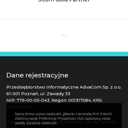
Dane rejestracyjne
Przedsiębiorstwo Informatyczne AdvaCom Sp. z o.o.
61-001 Poznań, ul. Zawady 33
NIP: 779-00-00-043, Regon: 001317584, KRS:
0000104871
Nasza strona używa ciasteczek, głównie z serwisów firm trzecich.
Zdefiniuj swoje Preferencje Prywatności i/lub zaakceptuj nasze
Rejestracja: Sąd Rejonowy Poznań – Nowe Miasto i
zasady używania ciasteczek.