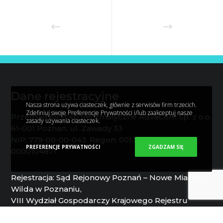
Dane rejestracyjne
Nasza strona używa ciasteczek, głównie z serwisów firm trzecich.
Zdefiniuj swoje Preferencje Prywatności i/lub zaakceptuj nasze
Przedsiębiorstwo Informatyczne AdvaCom Sp. z o.o.
zasady używania ciasteczek.
61-001 Poznań, ul. Zawady 33
NIP: 779-00-00-043, Regon: 001317584, KRS:
PREFERENCJE PRYWATNOŚCI
ZGADZAM SIĘ
0000104871
Rejestracja: Sąd Rejonowy Poznań – Nowe Miasto i
Wilda w Poznaniu,
VIII Wydział Gospodarczy Krajowego Rejestru
Sądowego,