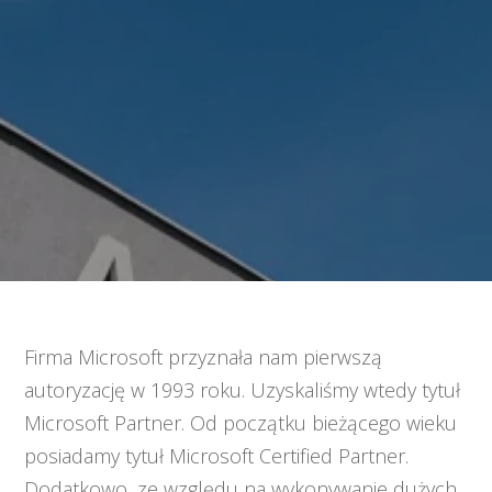
Firma Microsoft przyznała nam pierwszą
autoryzację w 1993 roku. Uzyskaliśmy wtedy tytuł
Microsoft Partner. Od początku bieżącego wieku
posiadamy tytuł Microsoft Certified Partner.
Dodatkowo, ze względu na wykonywanie dużych